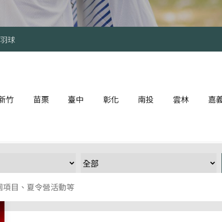
羽球
新竹
苗栗
臺中
彰化
南投
雲林
嘉
類運動
球類運動
彰化其他運動
球類運動
球類
身有氧
滾軸運動
嘉義其
上運動
格鬥運動
鬥運動
臺中其他運動
軸運動