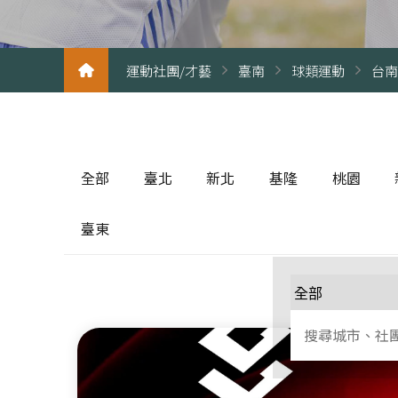
運動社團/才藝
臺南
球類運動
台南
全部
臺北
新北
基隆
桃園
臺東
球類運動
球類運動
基隆其他運動
球類運動
球
健身有氧
滾軸運動
健身有氧
健
球類運動
格鬥運動
格鬥運動
格鬥運動
水
健身有氧
水上運動
新北其他運動
水上運動
格
格鬥運動
滾軸運動
滾軸運動
滾
水上運動