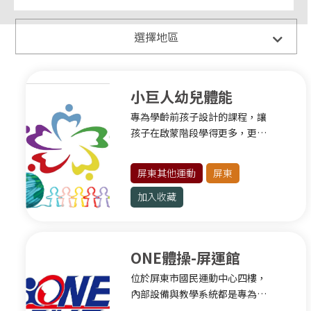
全部
選擇地區
臺北
小巨人幼兒體能
球類運動
專為學齡前孩子設計的課程，讓
健身有氧
孩子在啟蒙階段學得更多，更有
格鬥運動
成就感。
水上運動
屏東其他運動
屏東
滾軸運動
加入收藏
臺北其他運動
新北
ONE體操-屏運館
球類運動
位於屏東市國民運動中心四樓，
內部設備與教學系統都是專為學
滾軸運動
齡前幼童/學齡兒童所精心設計。