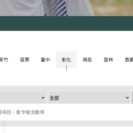
新竹
苗栗
臺中
彰化
南投
雲林
嘉
類運動
球類運動
彰化其他運動
球類運動
球類
身有氧
滾軸運動
嘉義其
上運動
格鬥運動
鬥運動
臺中其他運動
軸運動