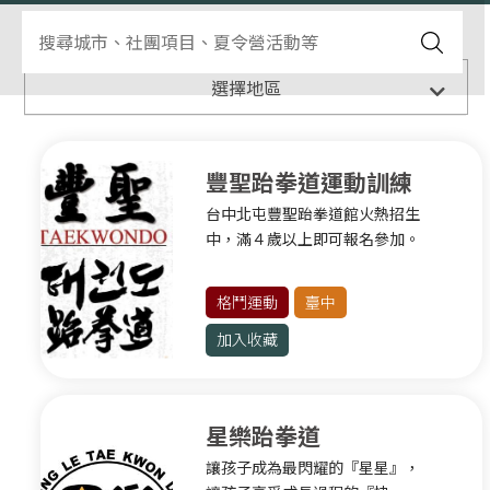
全部
選擇地區
臺北
豐聖跆拳道運動訓練
球類運動
台中北屯豐聖跆拳道館火熱招生
中心
健身有氧
中，滿４歲以上即可報名參加。
格鬥運動
水上運動
格鬥運動
臺中
滾軸運動
加入收藏
臺北其他運動
新北
星樂跆拳道
球類運動
讓孩子成為最閃耀的『星星』，