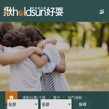
運動社團/才藝
臺中
格鬥運動
台中跆拳道