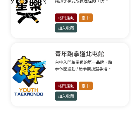
讓孩子享受成長過程的『快
滾軸運動
樂』。
格鬥運動
格鬥運動
臺中
新北其他運動
加入收藏
基隆
基隆其他運動
青年跆拳道北屯館
桃園
台中入門跆拳道的第一品牌，跆
拳休閒運動 / 跆拳競技選手培
球類運動
訓。
健身有氧
格鬥運動
臺中
格鬥運動
加入收藏
水上運動
滾軸運動
桃園其他運動