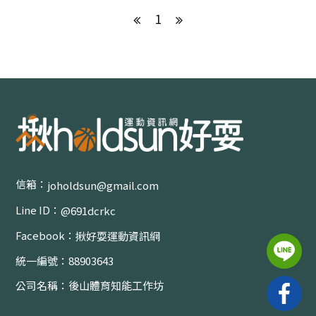
新竹
1
球類運動
健身有氧
水上運動
格鬥運動
滾軸運動
新竹其他運動
信箱：
joholdsun@gmail.com
苗栗
Line ID：
@691dcrkc
臺中
Facebook：
揪好耍運動資訊網
球類運動
統一編號：
88903643
滾軸運動
公司名稱：
後山體育知能工作坊
格鬥運動