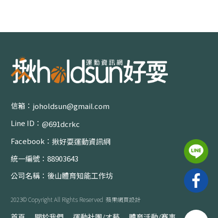
格鬥運動
新北其他運動
基隆
基隆其他運動
桃園
信箱：
球類運動
joholdsun@gmail.com
健身有氧
Line ID：
@691dcrkc
格鬥運動
Facebook：
揪好耍運動資訊網
水上運動
統一編號：
88903643
滾軸運動
公司名稱：
後山體育知能工作坊
桃園其他運動
2023© Copyright All Rights Reserved
蘋果網頁設計
新竹
首頁
關於我們
運動社團/才藝
體育活動/賽事