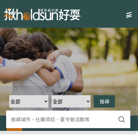
運動社團/才藝
新竹
滾軸運動