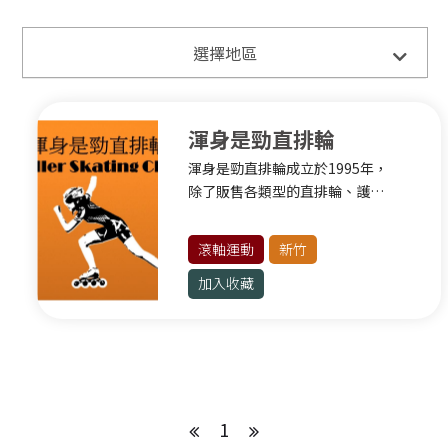
全部
選擇地區
臺北
渾身是勁直排輪
球類運動
渾身是勁直排輪成立於1995年，
健身有氧
除了販售各類型的直排輪、護具
格鬥運動
與相關設備之外，還提供專業的
直排輪教學，即從購鞋、維修到
水上運動
滾軸運動
新竹
教學的整合性服務。
滾軸運動
加入收藏
臺北其他運動
新北
球類運動
1
滾軸運動