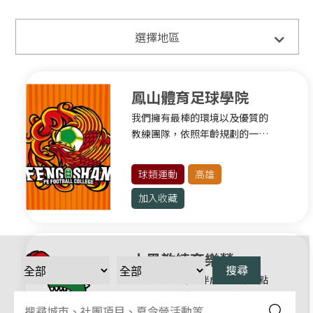
全部
選擇地區
臺北
鳳山體育足球學院
球類運動
我們擁有最棒的環境以及優質的
健身有氧
教練團隊，依照年齡規劃的一系
格鬥運動
列的課程學習，希望有朝一日能
夠將足球推展為全民運動，透過
水上運動
球類運動
高雄
鳳山足球園區為高雄打造出全國
滾軸運動
最優質運動產業，促進體育與經
加入收藏
濟發展並為國人建構優質運動休
臺北其他運動
閒環境。
新北
小黑教練育樂營
球類運動
高雄專業教練陪伴成長用汗水點
燃熱情、用笑容累積自信！小黑
滾軸運動
教練籃球營秉持「快樂打籃球、