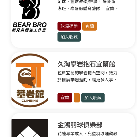
足球、籃球教學/推廣。 暑期游
滾軸運動
泳班、寒暑假體育營隊。 宜蘭比
賽/集訓住宿。
高雄
球類運動
宜蘭
球類運動
加入收藏
格鬥運動
高雄其他運動
久淘攀岩抱石宜蘭館
屏東
位於宜蘭的攀岩抱石空間，致力
滾軸運動
於推廣攀岩運動，讓更多人享受
抱石帶來的挑戰及樂趣。
屏東其他運動
宜蘭
加入收藏
宜蘭
球類運動
金鴻羽球俱樂部
宜蘭其他運動
花蓮專業成人、兒童羽球運動教
花蓮