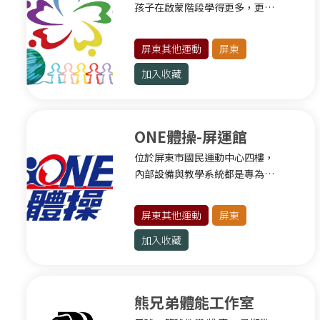
孩子在啟蒙階段學得更多，更有
彰化
成就感。
屏東其他運動
屏東
彰化其他運動
加入收藏
南投
雲林
ONE體操-屏運館
球類運動
位於屏東市國民運動中心四樓，
嘉義
內部設備與教學系統都是專為學
齡前幼童/學齡兒童所精心設計。
球類運動
屏東其他運動
屏東
嘉義其他運動
加入收藏
臺南
球類運動
熊兄弟體能工作室
水上運動