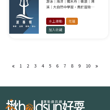
游泳｜海洋｜獨木舟｜衝浪｜溯
溪｜大自然中學習，勇於冒險探
索！
水上運動
花蓮
加入收藏
1
2
3
4
5
6
7
8
9
10