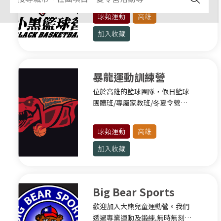
格鬥運動
健康成長」的理念，針對兒童與
球類運動
高雄
青少年階段設計多元課程，強化
新北其他運動
基礎技巧、提升團隊合作力，讓
加入收藏
每個孩子在球場上都能茁壯成
基隆
長、勇敢追夢。
基隆其他運動
暴龍運動訓練營
桃園
位於高雄的籃球團隊，假日籃球
團體班/專屬家教班/冬夏令營
球類運動
隊。
健身有氧
球類運動
高雄
格鬥運動
加入收藏
水上運動
滾軸運動
Big Bear Sports
桃園其他運動
歡迎加入大熊兒童運動營。我們
新竹
透過專業運動及鍛練,無時無刻的