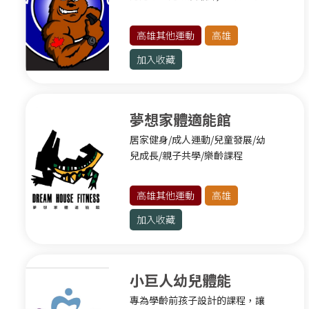
改變台灣運動文化及觀念。
球類運動
高雄其他運動
高雄
健身有氧
加入收藏
水上運動
格鬥運動
滾軸運動
夢想家體適能館
新竹其他運動
居家健身/成人運動/兒童發展/幼
兒成長/親子共學/樂齡課程
苗栗
高雄其他運動
高雄
臺中
加入收藏
球類運動
滾軸運動
格鬥運動
小巨人幼兒體能
臺中其他運動
專為學齡前孩子設計的課程，讓