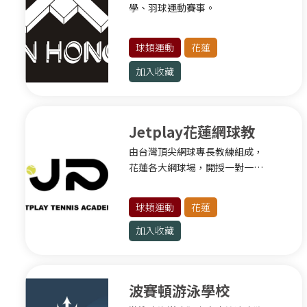
學、羽球運動賽事。
球類運動
球類運動
花蓮
水上運動
加入收藏
臺東
球類運動
Jetplay花蓮網球教
健身有氧
由台灣頂尖網球專長教練組成，
學
格鬥運動
花蓮各大網球場，開授一對一個
水上運動
人班及團體班。
滾軸運動
球類運動
花蓮
臺東其他運動
加入收藏
波賽頓游泳學校