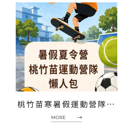
桃竹苗寒暑假運動營隊懶
人包2026｜桃園、新竹、
MORE
苗栗兒童夏令營