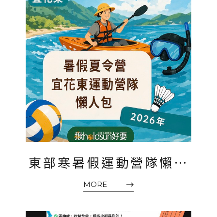
東部寒暑假運動營隊懶人
包2026｜宜蘭、花蓮、臺
MORE
東兒童夏令營