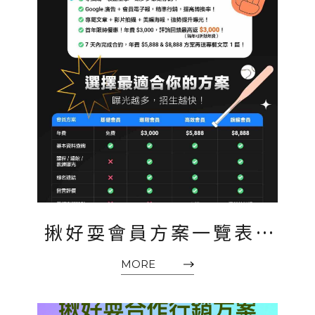
揪好耍會員方案一覽表 |
讓正在找課的家長找到
MORE
你！