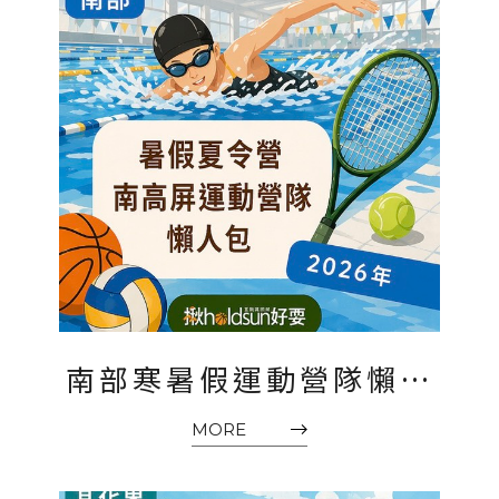
南部寒暑假運動營隊懶人
包2026｜臺南、高雄、屏
MORE
東兒童夏令營