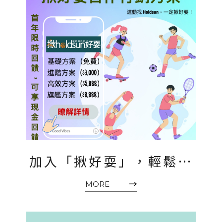
加入「揪好耍」，輕鬆提
升品牌曝光！
MORE