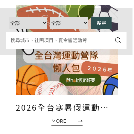
教練籃球課
2026全台寒暑假運動營隊
懶人包｜兒童寒假冬令營
MORE
與暑假夏令營整理推薦