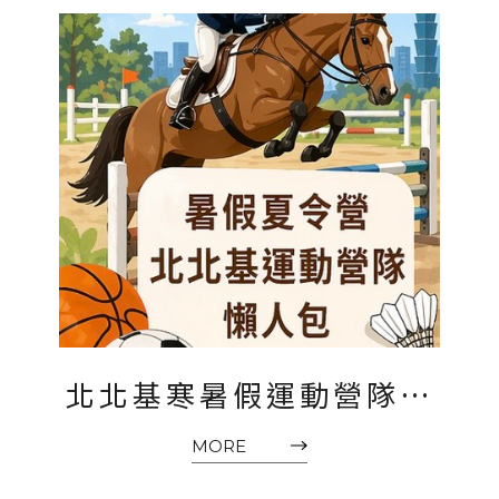
北北基寒暑假運動營隊懶
人包2026｜臺北、新北、
MORE
基隆兒童夏令營