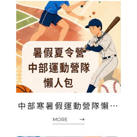
中部寒暑假運動營隊懶人
包2026｜臺中、南投、雲
MORE
林兒童夏令營